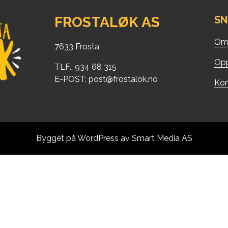
FROSTALØK AS
SN
Om 
7633 Frosta
Opp
TLF.: 934 68 315
E-POST:
post@frostalok.no
Kon
Bygget på
WordPress
av
Smart Media AS