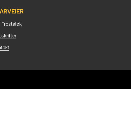
ARVEIER
Frostaløk
skrifter
takt